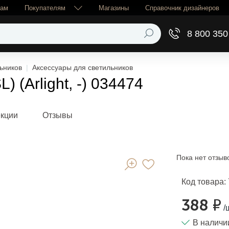
рам
Покупателям
Магазины
Справочник дизайнеров
8 800 350
ьников
Аксессуары для светильников
 (Arlight, -) 034474
екции
Отзывы
Пока нет отзыв
Код товара:
388 ₽
/
В наличи