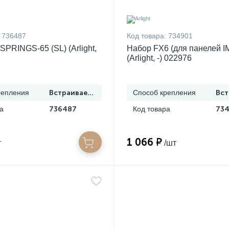
736487
Код товара:
734901
SPRINGS-65 (SL) (Arlight,
Набор FX6 (для панелей I
(Arlight, -) 022976
репления
Встраиваемый
Способ крепления
а
736487
Код товара
73
1 066 ₽
т
/шт