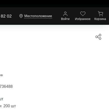
 82 02
Местоположение
Войти
Избранное
Корзина
ов
736488
шт
и 200 шт