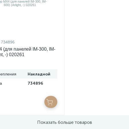
734896
 (для панелей IM-300, IM-
ht, -) 020261
репления
Накладной
а
734896
Показать больше товаров