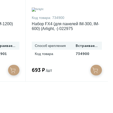
Код товара:
734900
M-1200)
Набор FX4 (для панелей IM-300, IM-
600) (Arlight, -) 022975
Встраиваемый
Способ крепления
Встраиваемый
4901
Код товара
734900
693 ₽
/шт