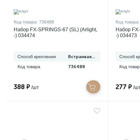
Код товара:
736488
Код товара:
Набор FX-SPRINGS-67 (SL) (Arlight,
Набор FX-
-) 034474
-) 034473
Способ крепления
Встраиваемый
Способ к
Код товара
736488
Код товар
388 ₽
277 ₽
/шт
/ш