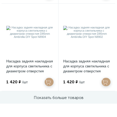
Насадка задняя накладная
Насадка задняя накладная
для корпуса светильника с
для корпуса светильника с
диаметром отверстия
диаметром отверстия
D85mm Ambrella DIY Spot
D85mm Ambrella DIY Spot
N8904
N8902
1 420 ₽
1 420 ₽
/шт
/шт
Показать больше товаров