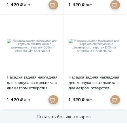
N8909
N8907
1 420 ₽
1 420 ₽
/шт
/шт
Насадка задняя накладная
Насадка задняя накладная
для корпуса светильника с
для корпуса светильника с
диаметром отверстия
диаметром отверстия
D85mm Ambrella DIY Spot
D85mm Ambrella DIY Spot
N8904
N8902
1 420 ₽
1 420 ₽
/шт
/шт
Показать больше товаров