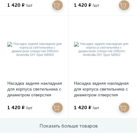
N8909
N8907
1 420 ₽
1 420 ₽
/шт
/шт
Насадка задняя накладная
Насадка задняя накладная
для корпуса светильника с
для корпуса светильника с
диаметром отверстия
диаметром отверстия
D85mm Ambrella DIY Spot
D85mm Ambrella DIY Spot
N8904
N8902
1 420 ₽
1 420 ₽
/шт
/шт
Показать больше товаров