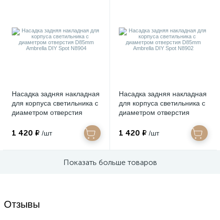
Насадка задняя накладная
Насадка задняя накладная
для корпуса светильника с
для корпуса светильника с
диаметром отверстия
диаметром отверстия
D85mm Ambrella DIY Spot
D85mm Ambrella DIY Spot
N8904
N8902
1 420 ₽
1 420 ₽
/шт
/шт
Показать больше товаров
Отзывы