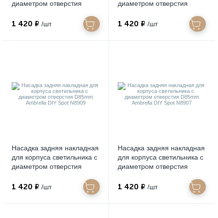
диаметром отверстия
диаметром отверстия
D85mm Ambrella DIY Spot
D85mm Ambrella DIY Spot
N8919
N8912
1 420 ₽
1 420 ₽
/шт
/шт
Насадка задняя накладная
Насадка задняя накладная
для корпуса светильника с
для корпуса светильника с
диаметром отверстия
диаметром отверстия
D85mm Ambrella DIY Spot
D85mm Ambrella DIY Spot
N8909
N8907
1 420 ₽
1 420 ₽
/шт
/шт