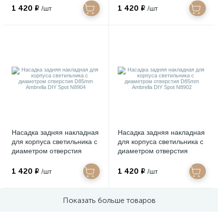
N8909
N8907
1 420 ₽
1 420 ₽
/шт
/шт
Насадка задняя накладная
Насадка задняя накладная
для корпуса светильника с
для корпуса светильника с
диаметром отверстия
диаметром отверстия
D85mm Ambrella DIY Spot
D85mm Ambrella DIY Spot
N8904
N8902
1 420 ₽
1 420 ₽
/шт
/шт
Показать больше товаров