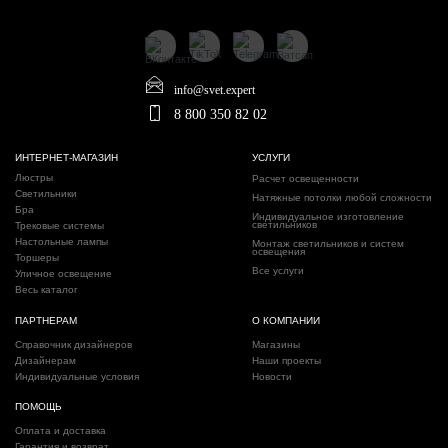
info@svet.expert
8 800 350 82 02
ИНТЕРНЕТ-МАГАЗИН
УСЛУГИ
Люстры
Расчет освещенности
Светильники
Натяжные потолки любой сложности
Бра
Индивидуальное изготовление
светильников
Трековые системы
Настольные лампы
Монтаж светильников и систем
освещения
Торшеры
Все услуги
Уличное освещение
Весь каталог
ПАРТНЕРАМ
О КОМПАНИИ
Справочник дизайнеров
Магазины
Дизайнерам
Наши проекты
Индивидуальные условия
Новости
ПОМОЩЬ
Оплата и доставка
Гарантия и возврат