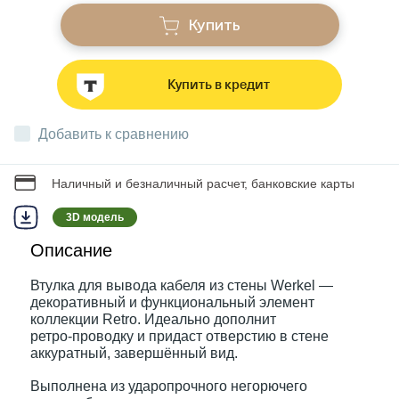
Купить
Звонки
Купить в кредит
Фонари
Добавить к сравнению
Батарейки и аккумуляторы
Наличный и безналичный расчет, банковские карты
3D модель
Драйверы
Описание
Комплектующие
Втулка для вывода кабеля из стены Werkel —
декоративный и функциональный элемент
коллекции Retro. Идеально дополнит
Профессиональное световое оборудование
ретро‑проводку и придаст отверстию в стене
аккуратный, завершённый вид.
Выполнена из ударопрочного негорючего
Умные устройства