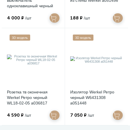
выключатель
из стены Werkel a051456
одноклавишный черный
Ретро W5612008
4 000 ₽
188 ₽
/шт
/шт
3D модель
3D модель
Розетка тв оконечная
Изолятор Werkel Ретро
Werkel Ретро черный
черный W6431308
WL18-02-05 a036817
a051448
4 590 ₽
7 050 ₽
/шт
/шт