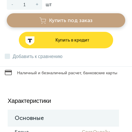
-
+
шт
Звонки
Купить под заказ
Фонари
Купить в кредит
Батарейки и аккумуляторы
Добавить к сравнению
Драйверы
Наличный и безналичный расчет, банковские карты
Комплектующие
Характеристики
Профессиональное световое оборудование
Основные
Умные устройства