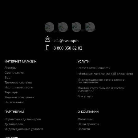
info@svet.expert
8 800 350 82 02
ИНТЕРНЕТ-МАГАЗИН
УСЛУГИ
Люстры
Расчет освещенности
Светильники
Натяжные потолки любой сложности
Бра
Индивидуальное изготовление
светильников
Трековые системы
Настольные лампы
Монтаж светильников и систем
освещения
Торшеры
Все услуги
Уличное освещение
Весь каталог
ПАРТНЕРАМ
О КОМПАНИИ
Справочник дизайнеров
Магазины
Дизайнерам
Наши проекты
Индивидуальные условия
Новости