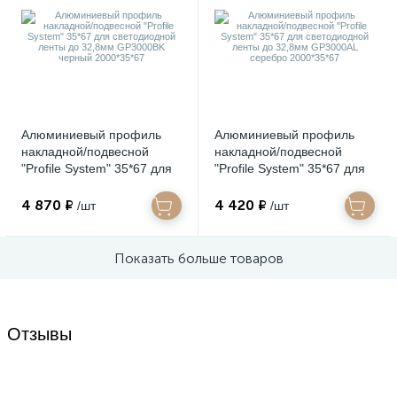
Алюминиевый профиль
Алюминиевый профиль
накладной/подвесной
накладной/подвесной
"Profile System" 35*67 для
"Profile System" 35*67 для
светодиодной ленты до
светодиодной ленты до
32,8мм GP3000BK черный
32,8мм GP3000AL серебро
4 870 ₽
4 420 ₽
/шт
/шт
2000*35*67
2000*35*67
Показать больше товаров
Отзывы