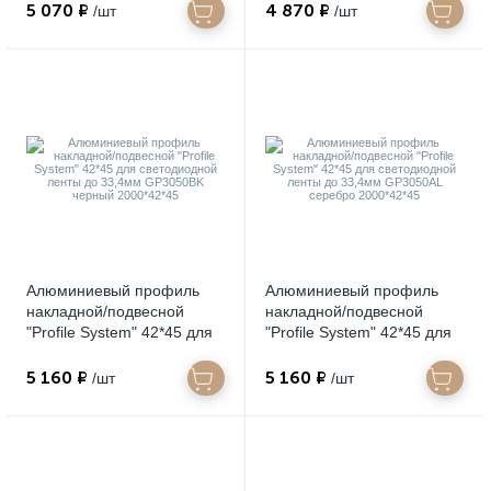
41,4мм GP3100BK черный
41,4мм GP3100AL серебро
5 070 ₽
4 870 ₽
/шт
/шт
2000*50*50
2000*50*50
Алюминиевый профиль
Алюминиевый профиль
накладной/подвесной
накладной/подвесной
"Profile System" 42*45 для
"Profile System" 42*45 для
светодиодной ленты до
светодиодной ленты до
33,4мм GP3050BK черный
33,4мм GP3050AL серебро
5 160 ₽
5 160 ₽
/шт
/шт
2000*42*45
2000*42*45