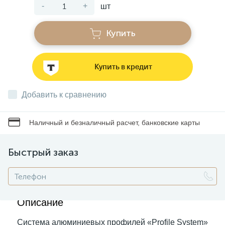
-
+
шт
Звонки
Купить
Фонари
Купить в кредит
Батарейки и аккумуляторы
Добавить к сравнению
Наличный и безналичный расчет, банковские карты
Драйверы
Быстрый заказ
Комплектующие
Профессиональное световое оборудование
Описание
Умные устройства
Система алюминиевых профилей «Profile System»