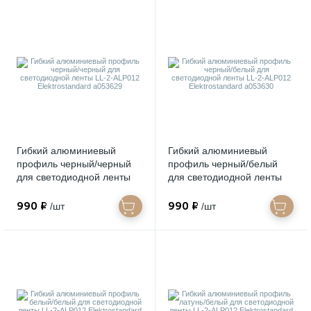
Гибкий алюминиевый
Гибкий алюминиевый
профиль черный/черный
профиль черный/белый
для светодиодной ленты
для светодиодной ленты
LL-2-ALP012
LL-2-ALP012
Elektrostandard a053629
Elektrostandard a053630
990 ₽
990 ₽
/шт
/шт