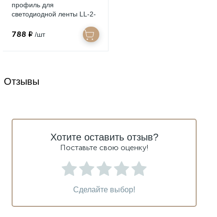
профиль для
светодиодной ленты LL-2-
ALP012 Elektrostandard
a043144
788 ₽
/шт
Отзывы
Хотите оставить отзыв?
Поставьте свою оценку!
Сделайте выбор!