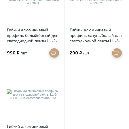
Гибкий алюминиевый
Гибкий алюминиевый
профиль белый/белый для
профиль латунь/белый для
светодиодной ленты LL-2-
светодиодной ленты LL-2-
ALP012 Elektrostandard
ALP012 Elektrostandard
a053631
a053632
990 ₽
290 ₽
/шт
/шт
Гибкий алюминиевый