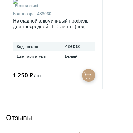
Код товара:
436060
Накладной алюминивый профиль
для трехрядной LED ленты (под
ленту до 18,5mm) LL-2-ALP018 LL-2-
ALP018 Elektrostandard a062731
Код товара
436060
Цвет арматуры
Белый
1 250 ₽
/шт
Отзывы