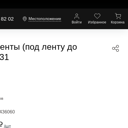
 82 02
Местоположение
Войти
Избранное
Корзина
нты (под ленту до
731
ов
436060
₽
/шт