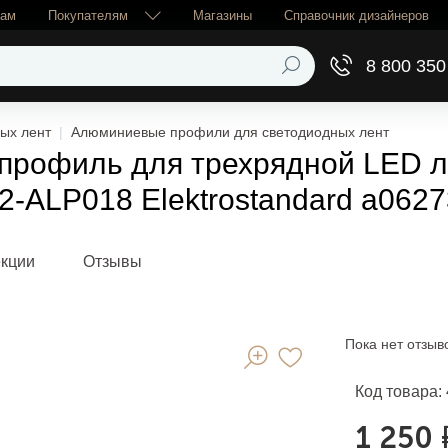
рам
Покупателям
Магазины
Справочник дизайнеров
8 800 350
ых лент
Алюминиевые профили для светодиодных лент
рофиль для трехрядной LED ле
2-ALP018 Elektrostandard a062
екции
Отзывы
Пока нет отзыв
Код товара:
1 250 