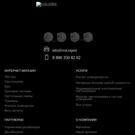
info@svet.expert
8 800 350 82 02
ИНТЕРНЕТ-МАГАЗИН
УСЛУГИ
Люстры
Расчет освещенности
Светильники
Натяжные потолки любой сложности
Бра
Индивидуальное изготовление
светильников
Трековые системы
Настольные лампы
Монтаж светильников и систем
освещения
Торшеры
Все услуги
Уличное освещение
Весь каталог
ПАРТНЕРАМ
О КОМПАНИИ
Справочник дизайнеров
Магазины
Дизайнерам
Наши проекты