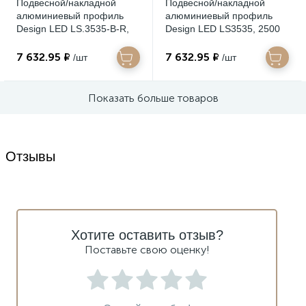
Подвесной/накладной
Подвесной/накладной
алюминиевый профиль
алюминиевый профиль
Design LED LS.3535-B-R,
Design LED LS3535, 2500
LS.3535-B-R
мм, золотой
анодированный , LS.3535-
7 632.95 ₽
7 632.95 ₽
/шт
/шт
G-R
Показать больше товаров
Отзывы
Хотите оставить отзыв?
Поставьте свою оценку!