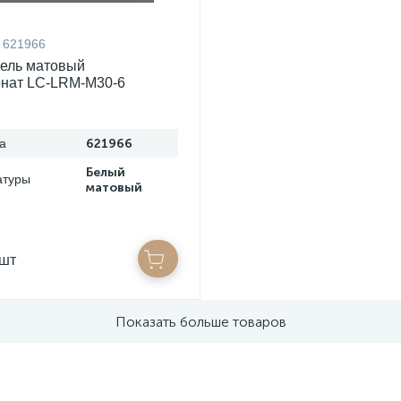
621966
ель матовый
онат LC-LRM-М30-6
а
621966
Белый
атуры
матовый
/шт
Показать больше товаров