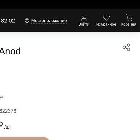
 82 02
Местоположение
Войти
Избранное
Корзина
 Anod
ов
622376
₽
/шт