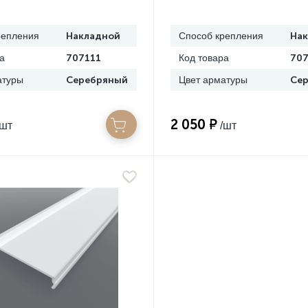
репления
Накладной
Способ крепления
На
а
707111
Код товара
707
атуры
Серебряный
Цвет арматуры
Се
2 050 ₽
/шт
/шт