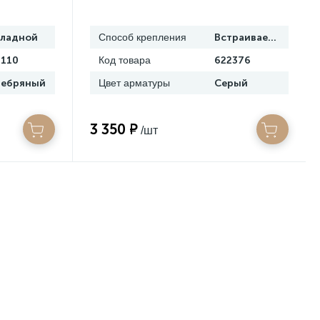
кладной
Способ крепления
Встраиваемый
110
Код товара
622376
ребряный
Цвет арматуры
Серый
3 350 ₽
/шт