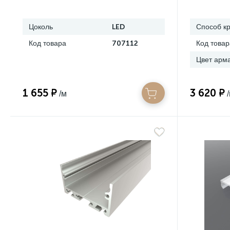
4000К
Цоколь
LED
Способ к
Код товара
707112
Код товар
Цвет арм
1 655 ₽
3 620 ₽
/м