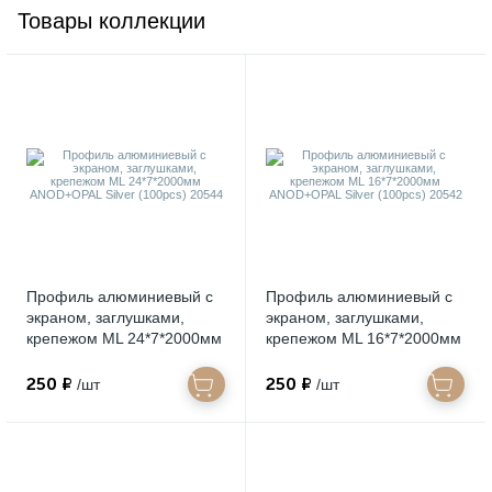
Товары коллекции
Профиль алюминиевый с
Профиль алюминиевый с
экраном, заглушками,
экраном, заглушками,
крепежом ML 24*7*2000мм
крепежом ML 16*7*2000мм
ANOD+OPAL Silver
ANOD+OPAL Silver
(100pcs) 20544
(100pcs) 20542
250 ₽
250 ₽
/шт
/шт