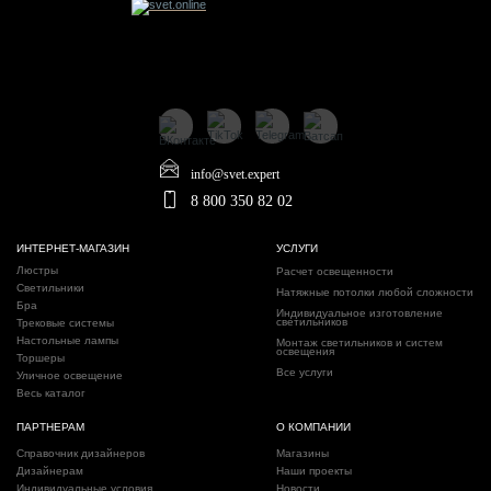
info@svet.expert
8 800 350 82 02
ИНТЕРНЕТ-МАГАЗИН
УСЛУГИ
Люстры
Расчет освещенности
Светильники
Натяжные потолки любой сложности
Бра
Индивидуальное изготовление
светильников
Трековые системы
Настольные лампы
Монтаж светильников и систем
освещения
Торшеры
Все услуги
Уличное освещение
Весь каталог
ПАРТНЕРАМ
О КОМПАНИИ
Справочник дизайнеров
Магазины
Дизайнерам
Наши проекты
Индивидуальные условия
Новости