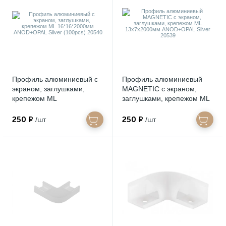
Профиль алюминиевый с
Профиль алюминиевый
экраном, заглушками,
MAGNETIC с экраном,
крепежом ML
заглушками, крепежом ML
16*16*2000мм ANOD+OPAL
13х7х2000мм ANOD+OPAL
Silver (100pcs) 20540
Silver 20539
250 ₽
250 ₽
/шт
/шт