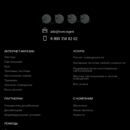
info@svet.expert
8 800 350 82 02
ИНТЕРНЕТ-МАГАЗИН
УСЛУГИ
Люстры
Расчет освещенности
Светильники
Натяжные потолки любой сложности
Бра
Индивидуальное изготовление
светильников
Трековые системы
Настольные лампы
Монтаж светильников и систем
освещения
Торшеры
Все услуги
Уличное освещение
Весь каталог
ПАРТНЕРАМ
О КОМПАНИИ
Справочник дизайнеров
Магазины
Дизайнерам
Наши проекты
Индивидуальные условия
Новости
ПОМОЩЬ