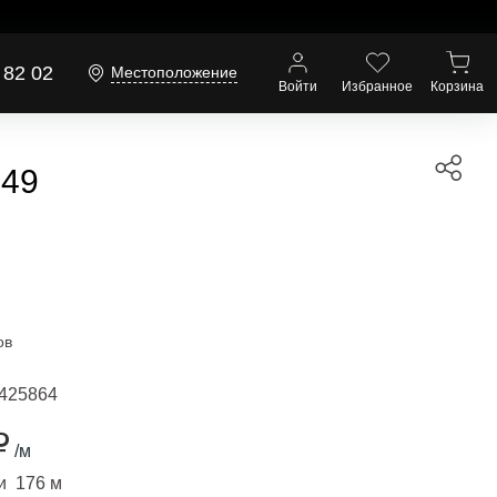
 82 02
Местоположение
Войти
Избранное
Корзина
649
ов
425864
₽
/м
и 176 м