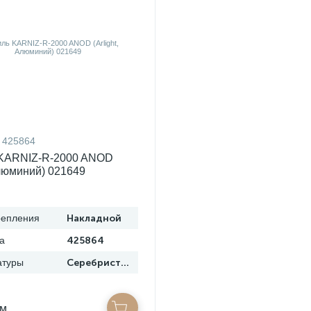
425864
KARNIZ-R-2000 ANOD
Алюминий) 021649
репления
Накладной
а
425864
атуры
Серебристый
/м