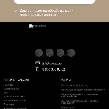
Даю согласие на обработку моих
персональных данных.
info@svet.expert
8 800 350 82 02
ИНТЕРНЕТ-МАГАЗИН
УСЛУГИ
Люстры
Расчет освещенности
Светильники
Натяжные потолки любой сложности
Бра
Индивидуальное изготовление
светильников
Трековые системы
Настольные лампы
Монтаж светильников и систем
освещения
Торшеры
Все услуги
Уличное освещение