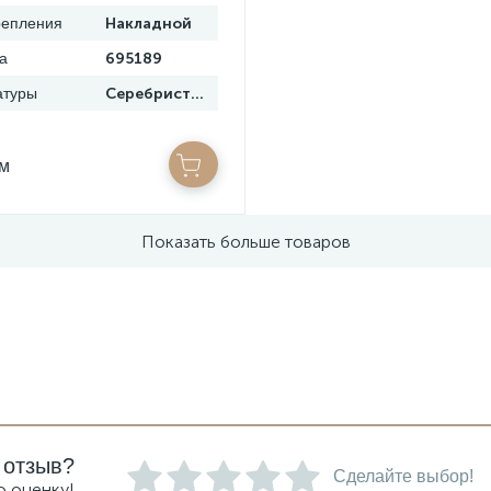
репления
Накладной
а
695189
атуры
Серебристый
/м
Показать больше товаров
 отзыв?
Сделайте выбор!
ю оценку!