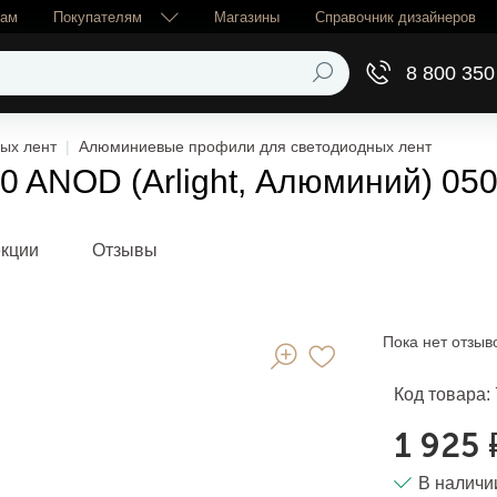
рам
Покупателям
Магазины
Справочник дизайнеров
8 800 350
ых лент
Алюминиевые профили для светодиодных лент
 ANOD (Arlight, Алюминий) 05
екции
Отзывы
Пока нет отзыв
Код товара:
1 925 
В наличи