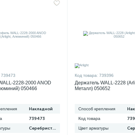
739473
Код товара:
739396
WALL-2228-2000 ANOD
Держатель WALL-2228 (Arli
Алюминий) 050466
Металл) 050652
репления
Накладной
Способ крепления
На
а
739473
Код товара
739
атуры
Серебристый
Цвет арматуры