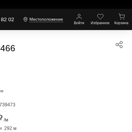
 82 02
Местоположение
Войти
Избранное
Корзина
0466
ов
739473
₽
/м
и 292 м