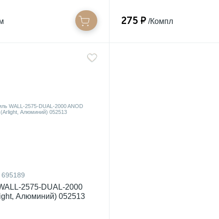
275 ₽
/м
/Компл
695189
WALL-2575-DUAL-2000
ight, Алюминий) 052513