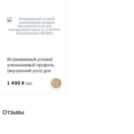
Встраиваемый угловой
алюминиевый профиль
(внутренний угол) для
светодиодной ленты LL-2-
ALP014 Elektrostandard
1 490 ₽
/шт
a053634
Отзывы