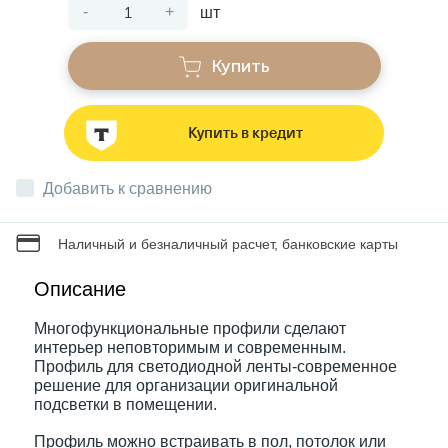
-
+
шт
Звонки
Купить
Фонари
Купить в кредит
Батарейки и аккумуляторы
Добавить к сравнению
Наличный и безналичный расчет, банковские карты
Драйверы
Описание
Комплектующие
Многофункциональные профили сделают
интерьер неповторимым и современным.
Профиль для светодиодной ленты-современное
Профессиональное световое оборудование
решение для организации оригинальной
подсветки в помещении.
Умные устройства
Профиль можно встраивать в пол, потолок или