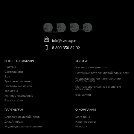
info@svet.expert
8 800 350 82 02
ИНТЕРНЕТ-МАГАЗИН
УСЛУГИ
Люстры
Расчет освещенности
Светильники
Натяжные потолки любой сложности
Бра
Индивидуальное изготовление
светильников
Трековые системы
Настольные лампы
Монтаж светильников и систем
освещения
Торшеры
Все услуги
Уличное освещение
Весь каталог
ПАРТНЕРАМ
О КОМПАНИИ
Справочник дизайнеров
Магазины
Дизайнерам
Наши проекты
Индивидуальные условия
Новости