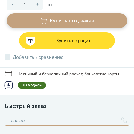
-
+
шт
Звонки
Купить под заказ
Фонари
Купить в кредит
Батарейки и аккумуляторы
Добавить к сравнению
Драйверы
Наличный и безналичный расчет, банковские карты
3D модель
Комплектующие
Быстрый заказ
Профессиональное световое оборудование
Умные устройства