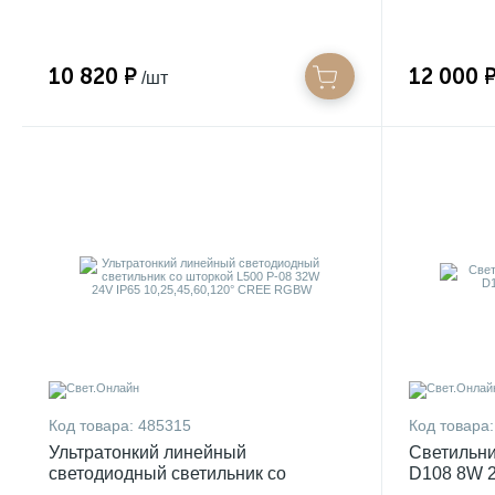
10 820 ₽
12 000 
/шт
Код товара:
485315
Код товара:
Ультратонкий линейный
Светильни
светодиодный светильник со
D108 8W 2
шторкой L500 P-08 32W 24V IP65