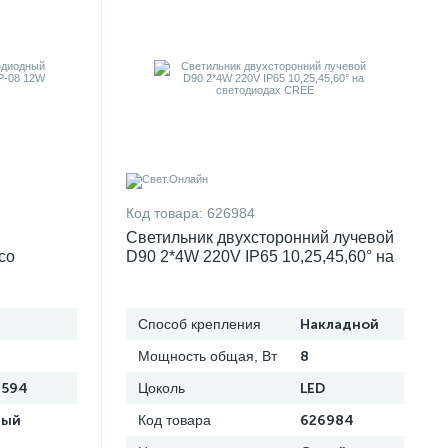
Код товара:
626984
Светильник двухсторонний лучевой
со
D90 2*4W 220V IP65 10,25,45,60° на
0V IP65
светодиодах CREE
Способ крепления
Накладной
Мощность общая, Вт
8
6594
Цоколь
LED
рый
Код товара
626984