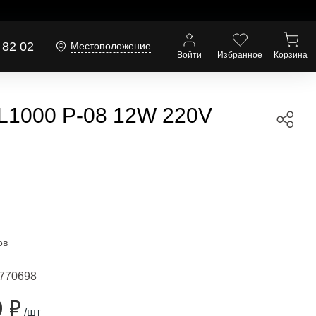
 82 02
Местоположение
Войти
Избранное
Корзина
L1000 P-08 12W 220V
ов
770698
 ₽
/шт